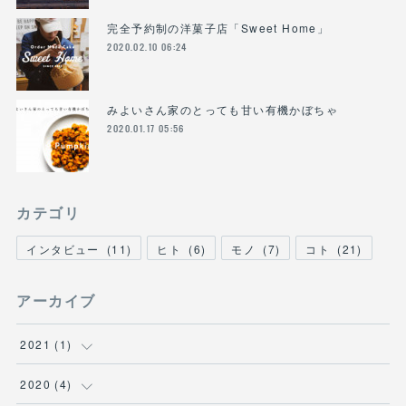
完全予約制の洋菓子店「Sweet Home」
2020.02.10 06:24
みよいさん家のとっても甘い有機かぼちゃ
2020.01.17 05:56
カテゴリ
インタビュー
(
11
)
ヒト
(
6
)
モノ
(
7
)
コト
(
21
)
アーカイブ
2021
(
1
)
(
1
)
2020
(
4
)