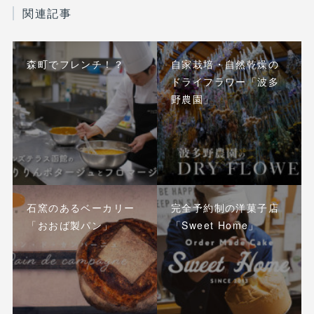
関連記事
森町でフレンチ！？
自家栽培・自然乾燥の
ドライフラワー「波多
野農園」
石窯のあるベーカリー
完全予約制の洋菓子店
「おおば製パン」
「Sweet Home」