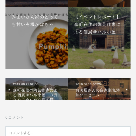
みよいさん家のとって
【イベントレポート】
も甘い有機かぼちゃ
森町在住の陶芸作家に
よる個展＠ハル小屋
2019.08.21 02:06
2019.06.10 00:20
森町在住の陶芸作家によ
お肉屋さんの自家製無添
る個展＠ハル小屋 ８月
加ソーセージ
３０（金）〜９月１日…
0
コメント