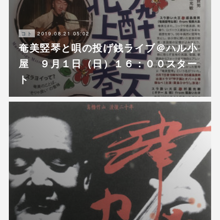
2019.08.21 05:02
コト
奄美竪琴と唄の投げ銭ライブ＠ハル小
屋 ９月１日（日）１６：００スター
ト