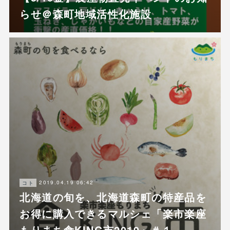
らせ＠森町地域活性化施設
2019.04.19 06:42
コト
北海道の旬を、北海道森町の特産品を
お得に購入できるマルシェ「楽市楽座
もりまち食KING市2019」＃１