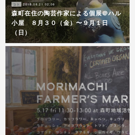
2019.08.21 02:06
コト
森町在住の陶芸作家による個展＠ハル
小屋 ８月３０（金）〜９月１日
（日）