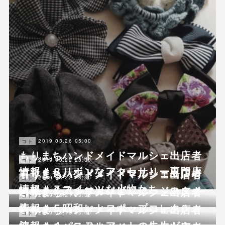
2019.03.26 05:00
コト
もりまちハンドメイドマルシェ出店者
2019.03.26 01:00
コト
2019.03.22 23:30
コト
情報＃８リボンなアクセサリー専門店
もりまちハンドメイドマルシェ出店者
もりまちハンドメイドマルシェ出店者
2019.03.22 08:30
コト
情報＃７スイーツな小物たち
情報＃６アメリカンビンテージスタイ
もりまちハンドメイドマルシェ出店者
2019.03.21 23:30
コト
ル
情報＃５昭和レトロポップコレクショ
もりまちハンドメイドマルシェ出店者
2019.03.18 03:00
コト
ン