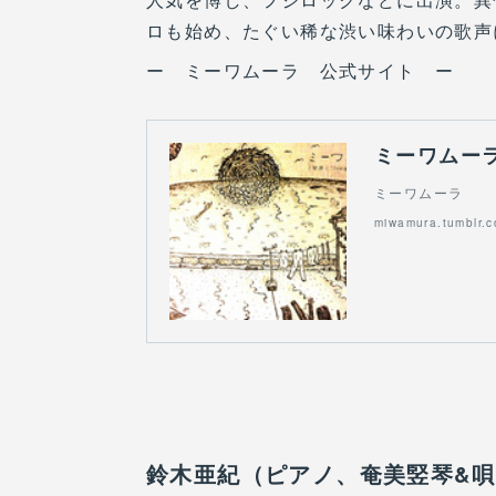
ロも始め、たぐい稀な渋い味わいの歌
ー ミーワムーラ 公式サイト ー
ミーワムー
ミーワムーラ
miwamura.tumblr.
鈴木亜紀（ピアノ、奄美竪琴&唄）