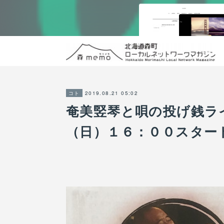
2019.08.21 05:02
コト
奄美竪琴と唄の投げ銭ラ
（日）１６：００スター