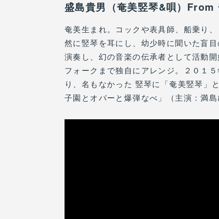
盛島貴男（奄美竪琴&唄）From
奄美生まれ。コックや表具師、船乗り、
然に竪琴を耳にし、幼少時に聞いた盲目
演奏し、幻の音楽の伝承者として活動開
フォークまで独自にアレンジ。２０１５
り、名もなかった 竪琴に「奄美竪琴」と
子園とオバーと爆弾なべ」（主演：満