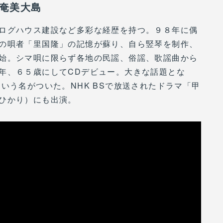
 奄美大島
ログハウス建設など多彩な経歴を持つ。９８年に偶
の唄者「里国隆」の記憶が蘇り、自ら竪琴を制作、
始。シマ唄に限らず各地の民謡、俗謡、歌謡曲から
年、６５歳にしてCDデビュー。大きな話題とな
いう名がついた。NHK BSで放送されたドラマ「甲
島ひかり）にも出演。