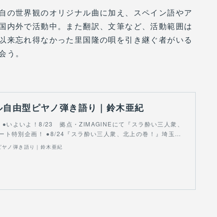
自の世界観のオリジナル曲に加え、スペイン語やア
国内外で活動中。また翻訳、文筆など、活動範囲は
以来忘れ得なかった里国隆の唄を引き継ぐ者がいる
会う。
ル自由型ピヤノ弾き語り｜鈴木亜紀
n! ●いよいよ！8/23 拠点・ZIMAGINEにて『スラ酔い三人衆、
ート特別企画！ ●8/24『スラ酔い三人衆、北上の巻！』埼玉…
ピヤノ弾き語り｜鈴木亜紀